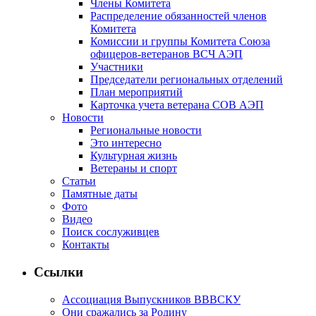
Члены Комитета
Распределение обязанностей членов
Комитета
Комиссии и группы Комитета Союза
офицеров-ветеранов ВСЧ АЭП
Участники
Председатели региональных отделений
План мероприятий
Карточка учета ветерана CОВ АЭП
Новости
Региональные новости
Это интересно
Культурная жизнь
Ветераны и спорт
Статьи
Памятные даты
Фото
Видео
Поиск сослуживцев
Контакты
Ссылки
Ассоциация Выпускников ВВВСКУ
Они сражались за Родину