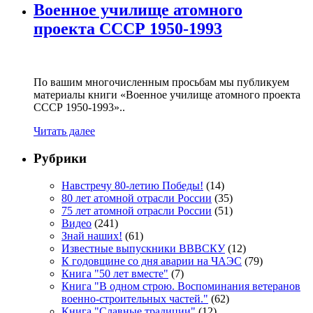
Военное училище атомного
проекта СССР 1950-1993
По вашим многочисленным просьбам мы публикуем
материалы книги «Военное училище атомного проекта
СССР 1950-1993»..
Читать далее
Рубрики
Навстречу 80-летию Победы!
(14)
80 лет атомной отрасли России
(35)
75 лет атомной отрасли России
(51)
Видео
(241)
Знай наших!
(61)
Известные выпускники ВВВСКУ
(12)
К годовщине со дня аварии на ЧАЭС
(79)
Книга "50 лет вместе"
(7)
Книга "В одном строю. Воспоминания ветеранов
военно-строительных частей."
(62)
Книга "Славные традиции"
(12)