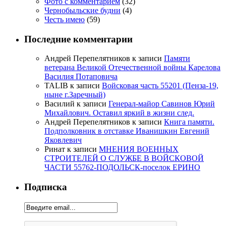
Фото с комментарием
(32)
Чернобыльские будни
(4)
Честь имею
(59)
Последние комментарии
Андрей Перепелятников
к записи
Памяти
ветерана Великой Отечественной войны Карелова
Василия Потаповича
TALIB
к записи
Войсковая часть 55201 (Пенза-19,
ныне г.Заречный)
Василий
к записи
Генерал-майор Савинов Юрий
Михайлович. Оставил яркий в жизни след.
Андрей Перепелятников
к записи
Книга памяти.
Подполковник в отставке Иванишкин Евгений
Яковлевич
Ринат
к записи
МНЕНИЯ ВОЕННЫХ
СТРОИТЕЛЕЙ О СЛУЖБЕ В ВОЙСКОВОЙ
ЧАСТИ 55762-ПОДОЛЬСК-поселок ЕРИНО
Подписка