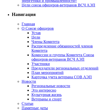
энергетики и промышленности»
Цели союза офицеров-ветеранов ВСЧ АЭП
Навигация
Главная
О Союзе офицеров
Устав
Цели
Члены Комитета
Распределение обязанностей членов
Комитета
Комиссии и группы Комитета Союза
офицеров-ветеранов ВСЧ АЭП
Участники
Председатели региональных отделений
План мероприятий
Карточка учета ветерана CОВ АЭП
Новости
Региональные новости
Это интересно
Культурная жизнь
Ветераны и спорт
Статьи
Памятные даты