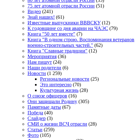
80 лет атомной отрасли России
(35)
75 лет атомной отрасли России
(51)
Видео
(241)
Знай наших!
(61)
Известные выпускники ВВВСКУ
(12)
К годовщине со дня аварии на ЧАЭС
(79)
Книга "50 лет вместе"
(7)
Книга "В одном строю. Воспоминания ветеранов
военно-строительных частей."
(62)
Книга "Славные традиции"
(12)
Мероприятия
(36)
Нам пишут
(24)
Наши родители
(6)
Новости
(1 259)
Региональные новости
(25)
Это интересно
(70)
Культурная жизнь
(28)
О союзе офицеров
(16)
Они защищали Родину
(305)
Памятные даты
(67)
Победа
(40)
Слайдер
(3)
СМИ о жизни ВСЧ отрасли
(28)
Статьи
(259)
Фото
(105)