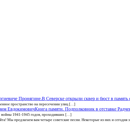
В Северске открыли сквер и бюст в память
венное пространство на пересечении улиц […]
Книга памяти. Подполковник в отставке Радч
 войны 1941-1945 годов, проходивших […]
та! Мы предлагаем вам четыре советские песни. Некоторые из них и сегодня з