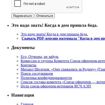
Это надо знать! Когда в дом пришла беда.
Это надо знать! Когда в дом пришла беда.
Скачать PDF-версию материала "Когда в дом п
Документы
Его, Отчизна, не забудь
Комиссии и группы Комитета Союза офицеров-ве
Контакты
Михаил Шолохов. «Они сражались за Родину» (Глав
Поиск сослуживцев
Политика конфиденциальности
Список состава комитета «Союза офицеров — вете
Цели союза офицеров-ветеранов ВСЧ АЭП
Навигация
Главная