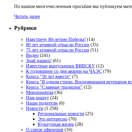
По вашим многочисленным просьбам мы публикуем мате
Читать далее
Рубрики
Навстречу 80-летию Победы!
(14)
80 лет атомной отрасли России
(35)
75 лет атомной отрасли России
(51)
Видео
(241)
Знай наших!
(61)
Известные выпускники ВВВСКУ
(12)
К годовщине со дня аварии на ЧАЭС
(79)
Книга "50 лет вместе"
(7)
Книга "В одном строю. Воспоминания ветеранов во
Книга "Славные традиции"
(12)
Мероприятия
(36)
Нам пишут
(24)
Наши родители
(6)
Новости
(1 258)
Региональные новости
(25)
Это интересно
(70)
Культурная жизнь
(28)
О союзе офицеров
(16)