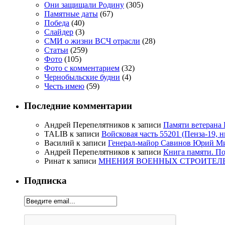
Они защищали Родину
(305)
Памятные даты
(67)
Победа
(40)
Слайдер
(3)
СМИ о жизни ВСЧ отрасли
(28)
Статьи
(259)
Фото
(105)
Фото с комментарием
(32)
Чернобыльские будни
(4)
Честь имею
(59)
Последние комментарии
Андрей Перепелятников
к записи
Памяти ветерана
TALIB
к записи
Войсковая часть 55201 (Пенза-19, 
Василий
к записи
Генерал-майор Савинов Юрий Мих
Андрей Перепелятников
к записи
Книга памяти. П
Ринат
к записи
МНЕНИЯ ВОЕННЫХ СТРОИТЕЛЕЙ
Подписка