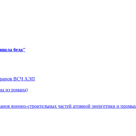
ришла беда"
теранов ВСЧ АЭП
ы из романа)
ранов военно-строительных частей атомной энергетики и пром