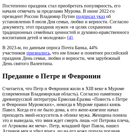
Постепенно праздник стал приобретать популярность, его
начали отмечать за пределами Мурома. В июне 2022-го
президент России Владимир Путин
подписал указ
об
установлении 8 июля Дня семьи, любви и верности. Согласно
документу, этот праздник нужен «в целях сохранения
традиционных семейных ценностей и духовно-нравственного
воспитания детей и молодежи»
[4]
.
В 2023-м, по данным опроса Почта Банка, 44%
участников
признались
, что им ближе и понятнее российский
праздник День семьи, любви и верности, чем зарубежный
День святого Валентина.
Предание о Петре и Февронии
Считается, что Петр и Феврония жили в XIII веке в Муроме
(современная Владимирская область). Согласно памятнику
древнерусской литературы Ермолая-Еразма «Повесть о Петре
и Февронии Муромских», некогда в Муроме правил князь
Павел. Когда его не было дома, к его жене-княгине начал
приходить змий-искуситель в облике мужа. Женщина поняла
это и выведала, что змия ждет смерть лишь «от Петрова плеча,
от Агрикова же меча». Петр, младший брат Павла, нашел
Агриков меч и убил врага, но на его кожу попала поганая