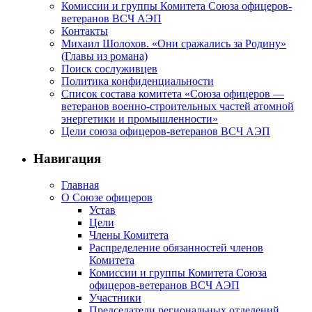
Комиссии и группы Комитета Союза офицеров-
ветеранов ВСЧ АЭП
Контакты
Михаил Шолохов. «Они сражались за Родину»
(Главы из романа)
Поиск сослуживцев
Политика конфиденциальности
Список состава комитета «Союза офицеров —
ветеранов военно-строительных частей атомной
энергетики и промышленности»
Цели союза офицеров-ветеранов ВСЧ АЭП
Навигация
Главная
О Союзе офицеров
Устав
Цели
Члены Комитета
Распределение обязанностей членов
Комитета
Комиссии и группы Комитета Союза
офицеров-ветеранов ВСЧ АЭП
Участники
Председатели региональных отделений