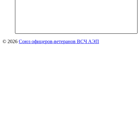
© 2026
Союз офицеров-ветеранов ВСЧ АЭП