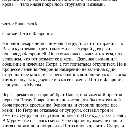
кровь — тело князя покрылось струпьями и язвами.
Фото: Shutterstock
Святые Петр и Феврония
Ни один лекарь не мог помочь Петру, тогда тот отправился в
Рязанскую землю, где познакомился с мудрой дочерью
пчеловода Февронией. Она согласилась вылечить князя, но с
условием, что тот возьмет ее в жены. Девушка выполнила
обещание и излечила Петра, а тот попытался откупиться. Но в
процессе лечения Феврония намеренно не залечила один
струп на теле князя, из-за чего болезнь возобновилась — тогда
князь вернулся к девушке и взял ее в жены. Петр и Феврония
вернулись в Муром.
Через время умер старший брат Павел, и княжеский престол
перешел Петру. Бояре и знать не хотели, чтобы их княгиней
была простая крестьянка Феврония, и строили против нее
козни. Но Петр не отказался от супруги, оставил трон и
вместе с супругой и слугами поплыл по Оке куда глаза глядят.
В Муроме же началась смута. Через время муромчане нашли
князя и княгиню и попросили Петра вновь править. Супруги