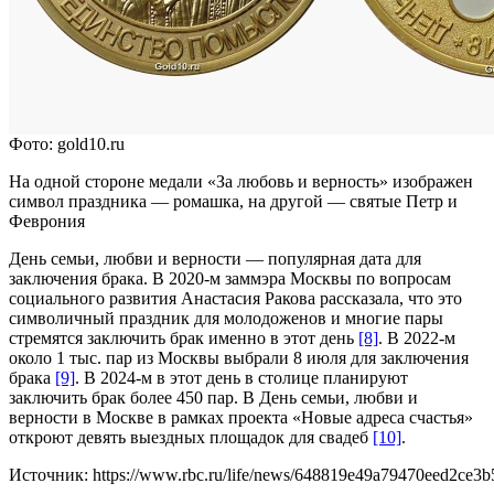
Фото: gold10.ru
На одной стороне медали «За любовь и верность» изображен
символ праздника — ромашка, на другой — святые Петр и
Феврония
День семьи, любви и верности — популярная дата для
заключения брака. В 2020-м заммэра Москвы по вопросам
социального развития Анастасия Ракова рассказала, что это
символичный праздник для молодоженов и многие пары
стремятся заключить брак именно в этот день
[8]
. В 2022-м
около 1 тыс. пар из Москвы выбрали 8 июля для заключения
брака
[9]
. В 2024-м в этот день в столице планируют
заключить брак более 450 пар. В День семьи, любви и
верности в Москве в рамках проекта «Новые адреса счастья»
откроют девять выездных площадок для свадеб
[10]
.
Источник: https://www.rbc.ru/life/news/648819e49a79470eed2ce3b