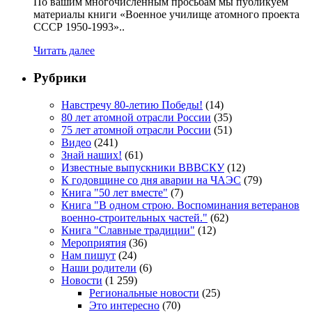
По вашим многочисленным просьбам мы публикуем
материалы книги «Военное училище атомного проекта
СССР 1950-1993»..
Читать далее
Рубрики
Навстречу 80-летию Победы!
(14)
80 лет атомной отрасли России
(35)
75 лет атомной отрасли России
(51)
Видео
(241)
Знай наших!
(61)
Известные выпускники ВВВСКУ
(12)
К годовщине со дня аварии на ЧАЭС
(79)
Книга "50 лет вместе"
(7)
Книга "В одном строю. Воспоминания ветеранов
военно-строительных частей."
(62)
Книга "Славные традиции"
(12)
Мероприятия
(36)
Нам пишут
(24)
Наши родители
(6)
Новости
(1 259)
Региональные новости
(25)
Это интересно
(70)