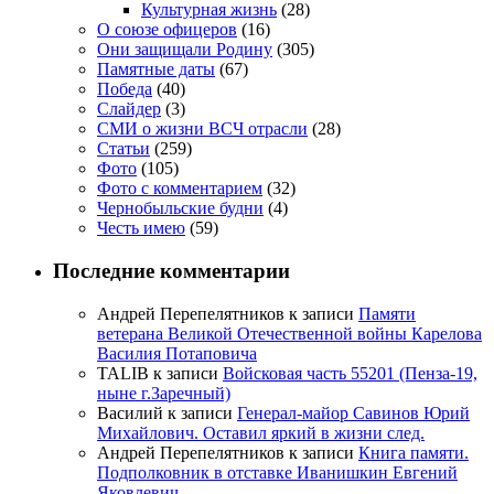
Культурная жизнь
(28)
О союзе офицеров
(16)
Они защищали Родину
(305)
Памятные даты
(67)
Победа
(40)
Слайдер
(3)
СМИ о жизни ВСЧ отрасли
(28)
Статьи
(259)
Фото
(105)
Фото с комментарием
(32)
Чернобыльские будни
(4)
Честь имею
(59)
Последние комментарии
Андрей Перепелятников
к записи
Памяти
ветерана Великой Отечественной войны Карелова
Василия Потаповича
TALIB
к записи
Войсковая часть 55201 (Пенза-19,
ныне г.Заречный)
Василий
к записи
Генерал-майор Савинов Юрий
Михайлович. Оставил яркий в жизни след.
Андрей Перепелятников
к записи
Книга памяти.
Подполковник в отставке Иванишкин Евгений
Яковлевич