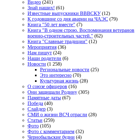
Видео
(241)
Знай наших!
(61)
Известные выпускники ВВВСКУ
(12)
К годовщине со дня аварии на ЧАЭС
(79)
Книга "50 лет вместе"
(7)
Книга "В одном строю. Воспоминания ветеранов
военно-строительных частей."
(62)
Книга "Славные традиции"
(12)
Мероприятия
(36)
Нам пишут
(24)
Наши родители
(6)
Новости
(1 258)
Региональные новости
(25)
Это интересно
(70)
Культурная жизнь
(28)
О союзе офицеров
(16)
Они защищали Родину
(305)
Памятные даты
(67)
Победа
(40)
Слайдер
(3)
СМИ о жизни ВСЧ отрасли
(28)
Статьи
(259)
Фото
(105)
Фото с комментарием
(32)
Чернобыльские будни
(4)