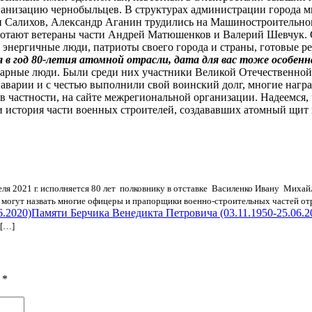
анизацию чернобыльцев. В структурах администрации города м
 Салихов, Александр Аганин трудились на Машиностроительном 
ботают ветераны части Андрей Матюшенков и Валерий Шевчук. 
энергичные люди, патриоты своего города и страны, готовые реа
в год 80-летия атомной отрасли, дата для вас тоже особенн
дарные люди. Были среди них участники Великой Отечественной
аварии и с честью выполнили свой воинский долг, многие нагр
 в частности, на сайте межрегиональной организации. Надеемся,
и история части военных строителей, создававших атомный щит 
еля 2021 г. исполняется 80 лет полковнику в отставке Василенко Ивану Мих
к могут назвать многие офицеры и прапорщики военно-строительных частей отр
Памяти Берчика Венедикта Петровича (03.11.1950-25.06.2
 […]
ы
*