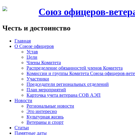
Союз офицеров-вете
Честь и достоинство
Главная
О Союзе офицеров
Устав
Цели
Члены Комитета
Распределение обязанностей членов Комитета
Комиссии и группы Комитета Союза офицеров-ве
Участники
Председатели региональных отделений
План мероприятий
Карточка учета ветерана CОВ АЭП
Новости
Региональные новости
Это интересно
Культурная жизнь
Ветераны и спорт
Статьи
Памятные даты