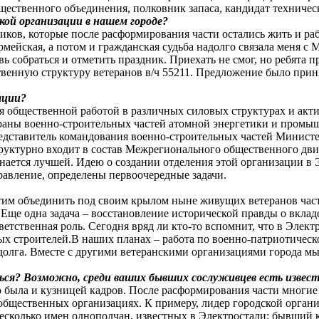
щественного объединения, полковник запаса, кандидат технич
акой организации в нашем городе?
в, которые после расформирования части остались жить и работ
армейская, а потом и гражданская судьба надолго связала меня 
ь собраться и отметить праздник. Приехать не смог, но ребята п
енную структуру ветеранов в/ч 55211. Предложение было принято
ации?
я общественной работой в различных силовых структурах и акти
ы военно-строительных частей атомной энергетики и промышле
представитель командования военно-строительных частей Минист
уктурно входит в состав Межрегионального общественного движ
ается лучшей. Идею о создании отделения этой организации в Э
равление, определены первоочередные задачи.
тим объединить под своим крылом ныне живущих ветеранов части
Еще одна задача – восстановление исторической правды о вклад
ветственная роль. Сегодня вряд ли кто-то вспомнит, что в Эле
ых строителей.В наших планах – работа по военно-патриотичес
долга. Вместе с другими ветеранскими организациями города мы
ся? Возможно, среди ваших бывших сослуживцев есть извест
о была и кузницей кадров. После расформирования части мног
 и общественных организациях. К примеру, лидер городской ор
несколько имен однополчан, известных в Электростали: бывший 