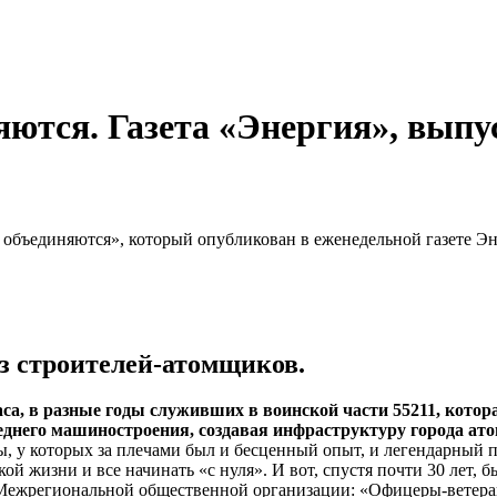
ся. Газета «Энергия», выпуск 
единяются», который опубликован в еженедельной газете Энерги
з строителей-атомщиков.
са, в разные годы служивших в воинской части 55211, котора
еднего машиностроения, создавая инфраструктуру города ат
ы, у которых за плечами был и бесценный опыт, и легендарный п
й жизни и все начинать «с нуля». И вот, спустя почти 30 лет, 
ав Межрегиональной общественной организации: «Офицеры-ветера