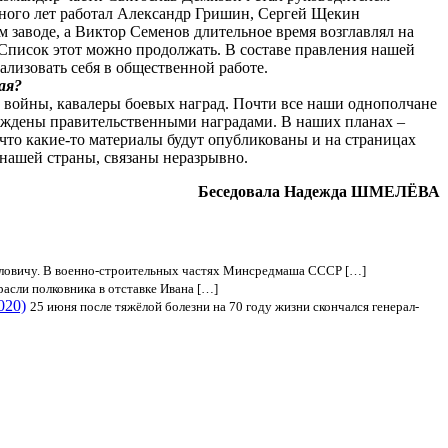
ного лет работал Александр Гришин, Сергей Щекин
заводе, а Виктор Семенов длительное время возглавлял на
Список этот можно продолжать. В составе правления нашей
лизовать себя в общественной работе.
ая?
 войны, кавалеры боевых наград. Почти все наши однополчане
аждены правительственными наградами. В наших планах –
 что какие-то материалы будут опубликованы и на страницах
нашей страны, связаны неразрывно.
Беседовала Надежда ШМЕЛЁВА
айловичу. В военно-строительных частях Минсредмаша СССР […]
асли полковника в отставке Ивана […]
020)
25 июня после тяжёлой болезни на 70 году жизни скончался генерал-