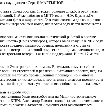
еских наук, доцент Сергей МАРТЬЯНОВ.
ать в Электростали. Я тоже проходил службу в этой части,
с Москвой. Сейчас работаю в МГТУ имени Н.Э. Баумана.От
рислали фото и видеоотчет. Это стало толчком для конкретного
 с интересом, тем более, что в этом году части исполняется
вно занимаются военно-патриотической работой в составе
нности» (Союз офицеров), которая была создана в 2012 году.
ерства среднего машиностроения, полковник в отставке
ения ветеранов атомной энергетики и промышленности, где в
лектростали ветераны активно поддержали. И вот, 17 марта
, а в Электростали их немало. Возможно, кому-то сейчас
е военных строителей в реализацию атомного проекта, ведь на
ктростали не только промышленные площадки, но и многие
кому воспитанию молодежи, пропаганде примеров преданности
 могли бы принимать участие во всех общественно-значимых
ные в городе люди?
ие сослуживцы были востребованы на Машиностроительном
ганизации КПРФ Александр Павлюченков был замполитом нашего
командир части Святослав Демкович стал руководителем