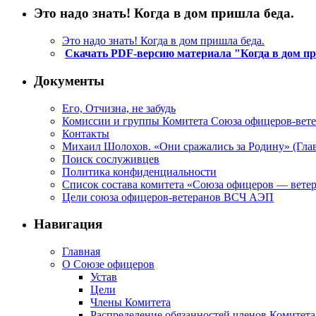
Это надо знать! Когда в дом пришла беда.
Это надо знать! Когда в дом пришла беда.
Скачать PDF-версию материала "Когда в дом п
Документы
Его, Отчизна, не забудь
Комиссии и группы Комитета Союза офицеров-ве
Контакты
Михаил Шолохов. «Они сражались за Родину» (Глав
Поиск сослуживцев
Политика конфиденциальности
Список состава комитета «Союза офицеров — вете
Цели союза офицеров-ветеранов ВСЧ АЭП
Навигация
Главная
О Союзе офицеров
Устав
Цели
Члены Комитета
Распределение обязанностей членов Комитета