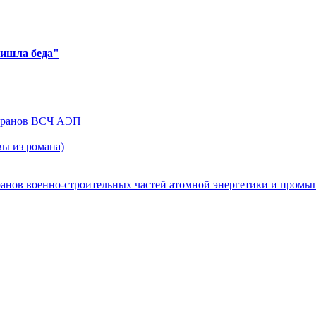
ришла беда"
теранов ВСЧ АЭП
ы из романа)
ранов военно-строительных частей атомной энергетики и пром