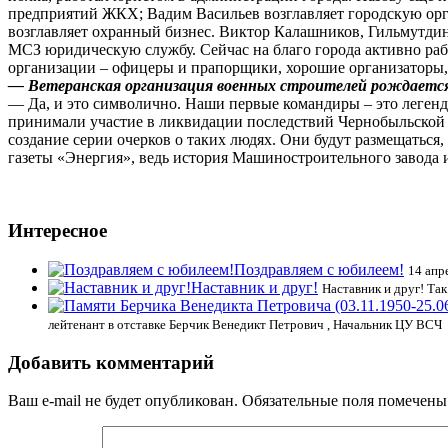
предприятий ЖКХ; Вадим Васильев возглавляет городскую орг
возглавляет охранный бизнес. Виктор Калашников, Гильмутдин
МСЗ юридическую службу. Сейчас на благо города активно ра
организации – офицеры и прапорщики, хорошие организаторы, 
— Ветеранская организация военных строителей рождается 
— Да, и это символично. Наши первые командиры – это леген
принимали участие в ликвидации последствий Чернобыльской 
создание серии очерков о таких людях. Они будут размещаться,
газеты «Энергия», ведь история Машиностроительного завода 
Интересное
Поздравляем с юбилеем!
14 апр
Наставник и друг!
Наставник и друг! Та
лейтенант в отставке Берчик Венедикт Петрович , Начальник ЦУ ВСЧ
Добавить комментарий
Ваш e-mail не будет опубликован.
Обязательные поля помечен