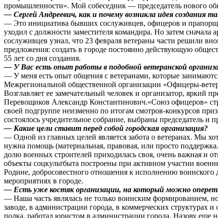
промышленности». Мой собеседник — председатель нового об
— Сергей Андреевич, как и почему возникла идея создания т
— Это инициатива бывших сослуживцев, офицеров и прапорщико
уходил с должности заместителя командира. Но затем сначала 
сослуживцев узнал, что 23 февраля ветераны части решили внов
предложения: создать в городе постоянно действующую обществ
55 лет со дня создания.
— У Вас есть опыт работы в подобной ветеранской организ
— У меня есть опыт общения с ветеранами, которые занимаютс
Межрегиональной общественной организации «Офицеры-ветеран
Возглавляет ее замечательный человек и организатор, яркий 
Перевощиков Александр Константинович.«Союз офицеров» стр
своей подгруппе неизменно по итогам смотров-конкурсов призн
состоялось учредительное собрание, выбраны председатель и п
— Какие цели ставит перед собой городская организация?
— Одной из главных целей является забота о ветеранах. Мы хо
нужна помощь (материальная, правовая, или просто поддержка.
долю военных строителей приходилась своя, очень важная и от
объекты соцкультбыта построены при активном участии военн
Родине, добросовестного отношения к исполнению воинского 
мероприятиях в городе.
— Есть уже костяк организации, на который можно опереть
— Наша часть являлась не только воинским формированием, н
заводе, в администрации города, в коммерческих структурах
полка, работал юристом в администрации города. Назову еще 