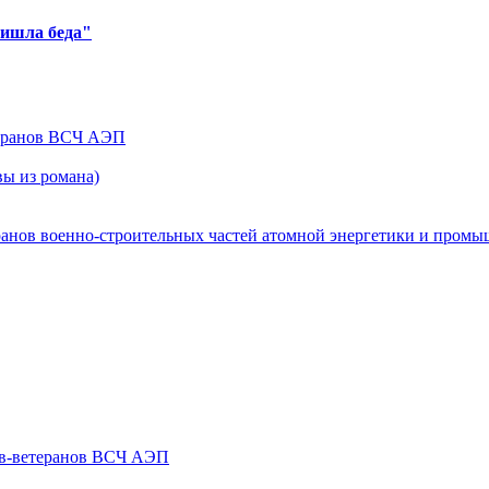
ришла беда"
теранов ВСЧ АЭП
ы из романа)
ранов военно-строительных частей атомной энергетики и пром
ов-ветеранов ВСЧ АЭП