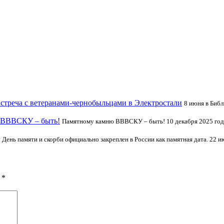
стреча с ветеранами-чернобыльцами в Электростали
8 июня в Библ
 ВВВСКУ – быть!
Памятному камню ВВВСКУ – быть! 10 декабря 2025 год
 День памяти и скорби официально закреплен в России как памятная дата. 22 и
ы
*