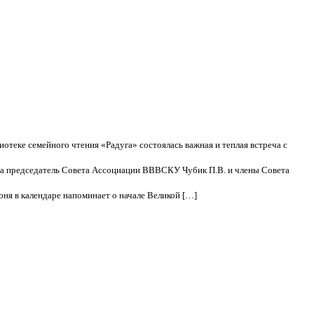
иотеке семейного чтения «Радуга» состоялась важная и теплая встреча с
а председатель Совета Ассоциации ВВВСКУ Чубик П.В. и члены Совета
юня в календаре напоминает о начале Великой […]