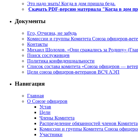
Это надо знать! Когда в дом пришла беда.
Скачать PDF-версию материала "Когда в дом п
Документы
Его, Отчизна, не забудь
Комиссии и группы Комитета Союза офицеров-ве
Контакты
Михаил Шолохов. «Они сражались за Родину» (Глав
Поиск сослуживцев
Политика конфиденциальности
Список состава комитета «Союза офицеров — вете
Цели союза офицеров-ветеранов ВСЧ АЭП
Навигация
Главная
О Союзе офицеров
Устав
Цели
Члены Комитета
Распределение обязанностей членов Комитета
Комиссии и группы Комитета Союза офицер
Участники