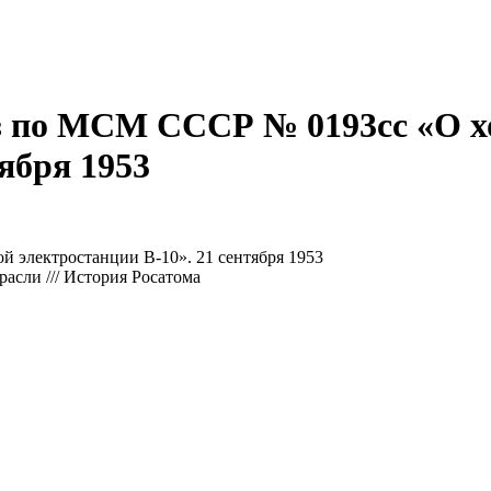
 по МСМ СССР № 0193сс «О хо
тября 1953
 электростанции В-10». 21 сентября 1953
асли /// История Росатома