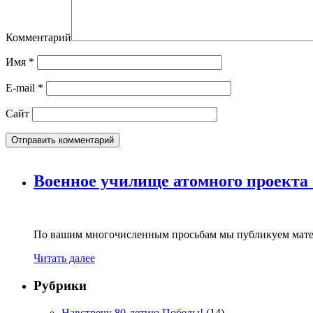
Комментарий
Имя
*
E-mail
*
Сайт
Военное училище атомного проекта
По вашим многочисленным просьбам мы публикуем мате
Читать далее
Рубрики
Навстречу 80-летию Победы!
(14)