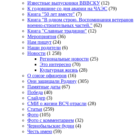
Известные выпускники ВВВСКУ
(12)
К годовщине со дня аварии на ЧАЭС
(79)
Книга "50 лет вместе"
(7)
Книга "В одном строю. Воспоминания ветеранов
военно-строительных частей."
(62)
Книга "Славные традиции"
(12)
Мероприятия
(36)
Нам пишут
(24)
Наши родители
(6)
Новости
(1 258)
Региональные новости
(25)
Это интересно
(70)
Культурная жизнь
(28)
О союзе офицеров
(16)
Они защищали Родину
(305)
Памятные даты
(67)
Победа
(40)
Слайдер
(3)
СМИ о жизни ВСЧ отрасли
(28)
Статьи
(259)
Фото
(105)
Фото с комментарием
(32)
Чернобыльские будни
(4)
Честь имею
(59)