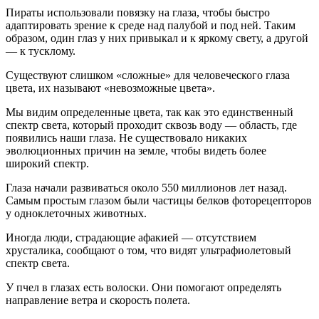
Пираты использовали повязку на глаза, чтобы быстро
адаптировать зрение к среде над палубой и под ней. Таким
образом, один глаз у них привыкал и к яркому свету, а другой
— к тусклому.
Существуют слишком «сложные» для человеческого глаза
цвета, их называют «невозможные цвета».
Мы видим определенные цвета, так как это единственный
спектр света, который проходит сквозь воду — область, где
появились наши глаза. Не существовало никаких
эволюционных причин на земле, чтобы видеть более
широкий спектр.
Глаза начали развиваться около 550 миллионов лет назад.
Самым простым глазом были частицы белков фоторецепторов
у одноклеточных животных.
Иногда люди, страдающие афакией — отсутствием
хрусталика, сообщают о том, что видят ультрафиолетовый
спектр света.
У пчел в глазах есть волоски. Они помогают определять
направление ветра и скорость полета.