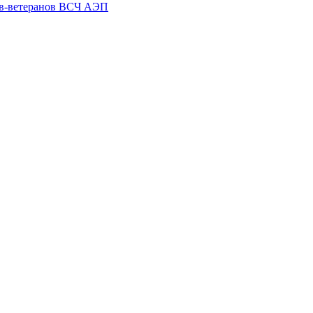
ов-ветеранов ВСЧ АЭП