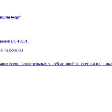
ришла беда"
теранов ВСЧ АЭП
ы из романа)
ранов военно-строительных частей атомной энергетики и пром