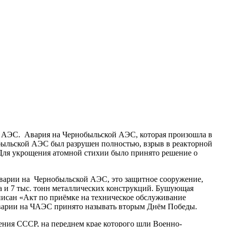
ой АЭС. Авария на Чернобыльской АЭС, которая произошла в
обыльской АЭС был разрушен полностью, взрыв в реакторной
Для укрощения атомной стихии было принято решение о
 аварии на Чернобыльской АЭС, это защитное сооружение,
на и 7 тыс. тонн металлических конструкций. Бушующая
писан «Акт по приёмке на техническое обслуживание
аварии на ЧАЭС принято называть вторым Днём Победы.
ния СССР, на переднем крае которого шли Военно-