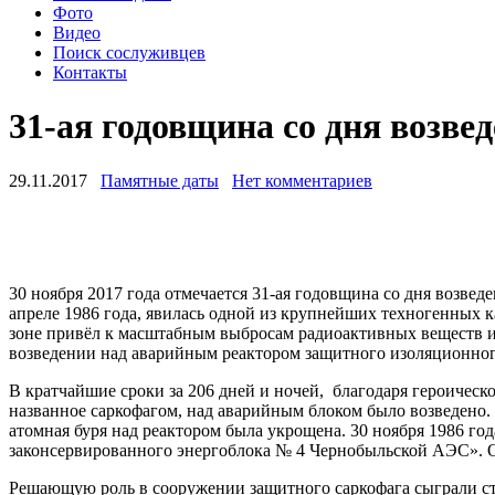
Фото
Видео
Поиск сослуживцев
Контакты
31-ая годовщина со дня возве
29.11.2017
Памятные даты
Нет комментариев
30 ноября 2017 года отмечается 31-ая годовщина со дня возв
апреле 1986 года, явилась одной из крупнейших техногенных 
зоне привёл к масштабным выбросам радиоактивных веществ и
возведении над аварийным реактором защитного изоляционног
В кратчайшие сроки за 206 дней и ночей, благодаря героичес
названное саркофагом, над аварийным блоком было возведено.
атомная буря над реактором была укрощена. 30 ноября 1986 г
законсервированного энергоблока № 4 Чернобыльской АЭС». О
Решающую роль в сооружении защитного саркофага сыграли ст