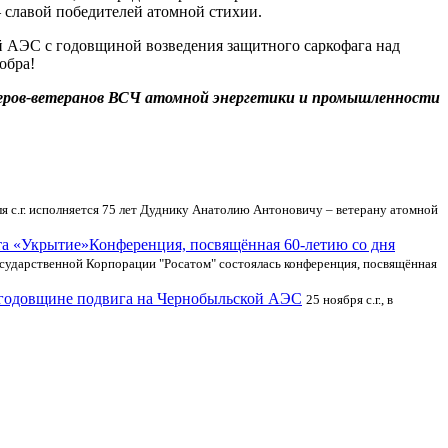
 славой победителей атомной стихии.
 АЭС с годовщиной возведения защитного саркофага над
обра!
ров-ветеранов ВСЧ атомной энергетики и промышленности
я с.г. исполняется 75 лет Дуднику Анатолию Антоновичу – ветерану атомной
Конференция, посвящённая 60-летию со дня
Государственной Корпорации "Росатом" состоялась конференция, посвящённая
 годовщине подвига на Чернобыльской АЭС
25 ноября с.г., в