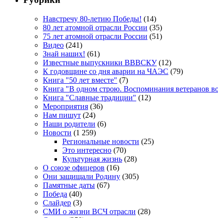
Навстречу 80-летию Победы!
(14)
80 лет атомной отрасли России
(35)
75 лет атомной отрасли России
(51)
Видео
(241)
Знай наших!
(61)
Известные выпускники ВВВСКУ
(12)
К годовщине со дня аварии на ЧАЭС
(79)
Книга "50 лет вместе"
(7)
Книга "В одном строю. Воспоминания ветеранов во
Книга "Славные традиции"
(12)
Мероприятия
(36)
Нам пишут
(24)
Наши родители
(6)
Новости
(1 259)
Региональные новости
(25)
Это интересно
(70)
Культурная жизнь
(28)
О союзе офицеров
(16)
Они защищали Родину
(305)
Памятные даты
(67)
Победа
(40)
Слайдер
(3)
СМИ о жизни ВСЧ отрасли
(28)