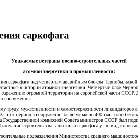
дения саркофага
Уважаемые ветераны военно-строительных частей
атомной энергетики и промышленности!
едения саркофага над четвёртым аварийным блоком Чернобыльск
катастроф в истории атомной энергетики. Четвёртый блок Черн
 заражению огромной территории на европейской части СССР. 
о сооружения.
кому труду, мужественности и самоотверженности ликвидаторов
 За этот период в сооружение было уложено 400 тыс. тонн бето
ода Государственной комиссией Совета министров СССР был под
кончание строительства защитного саркофага у ликвидаторов 
роительные подразделения Министерства среднего машинострое