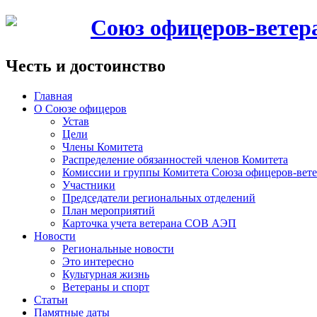
Союз офицеров-вете
Честь и достоинство
Главная
О Союзе офицеров
Устав
Цели
Члены Комитета
Распределение обязанностей членов Комитета
Комиссии и группы Комитета Союза офицеров-ве
Участники
Председатели региональных отделений
План мероприятий
Карточка учета ветерана CОВ АЭП
Новости
Региональные новости
Это интересно
Культурная жизнь
Ветераны и спорт
Статьи
Памятные даты