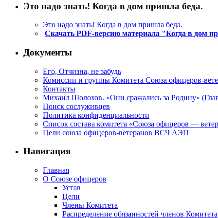
Это надо знать! Когда в дом пришла беда.
Это надо знать! Когда в дом пришла беда.
Скачать PDF-версию материала "Когда в дом п
Документы
Его, Отчизна, не забудь
Комиссии и группы Комитета Союза офицеров-ве
Контакты
Михаил Шолохов. «Они сражались за Родину» (Глав
Поиск сослуживцев
Политика конфиденциальности
Список состава комитета «Союза офицеров — вете
Цели союза офицеров-ветеранов ВСЧ АЭП
Навигация
Главная
О Союзе офицеров
Устав
Цели
Члены Комитета
Распределение обязанностей членов Комитета