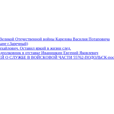
 Великой Отечественной войны Карелова Василия Потаповича
ныне г.Заречный)
айлович. Оставил яркий в жизни след.
одполковник в отставке Иванишкин Евгений Яковлевич
 О СЛУЖБЕ В ВОЙСКОВОЙ ЧАСТИ 55762-ПОДОЛЬСК-пос