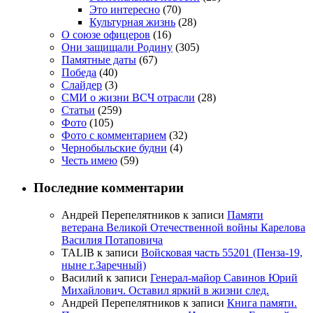
Это интересно
(70)
Культурная жизнь
(28)
О союзе офицеров
(16)
Они защищали Родину
(305)
Памятные даты
(67)
Победа
(40)
Слайдер
(3)
СМИ о жизни ВСЧ отрасли
(28)
Статьи
(259)
Фото
(105)
Фото с комментарием
(32)
Чернобыльские будни
(4)
Честь имею
(59)
Последние комментарии
Андрей Перепелятников
к записи
Памяти
ветерана Великой Отечественной войны Карелова
Василия Потаповича
TALIB
к записи
Войсковая часть 55201 (Пенза-19,
ныне г.Заречный)
Василий
к записи
Генерал-майор Савинов Юрий
Михайлович. Оставил яркий в жизни след.
Андрей Перепелятников
к записи
Книга памяти.