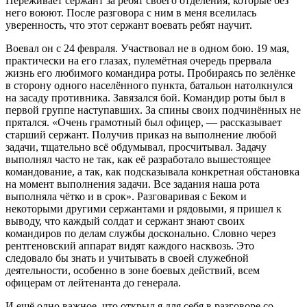
Переживает сержант за ребят своего отделения, которые без
него воюют. После разговора с ним в меня вселилась
уверенность, что этот сержант воевать ребят научит.
Воевал он с 24 февраля. Участвовал не в одном бою. 19 мая,
практически на его глазах, пулемётная очередь прервала
жизнь его любимого командира роты. Пробираясь по зелёнке
в сторону одного населённого пункта, батальон натолкнулся
на засаду противника. Завязался бой. Командир роты был в
первой группе наступавших. За спины своих подчинённых не
прятался. «Очень грамотный был офицер, — рассказывает
старший сержант. Получив приказ на выполнение любой
задачи, тщательно всё обдумывал, просчитывал. Задачу
выполнял часто не так, как её разработало вышестоящее
командование, а так, как подсказывала конкретная обстановка
на момент выполнения задачи. Все задания наша рота
выполняла чётко и в срок». Разговаривая с Беком и
некоторыми другими сержантами и рядовыми, я пришел к
выводу, что каждый солдат и сержант знают своих
командиров по делам службы досконально. Словно через
рентгеновский аппарат видят каждого насквозь. Это
следовало бы знать и учитывать в своей служебной
деятельности, особенно в зоне боевых действий, всем
офицерам от лейтенанта до генерала.
И ещё одно важное, что открыл я для себя в разговоре со