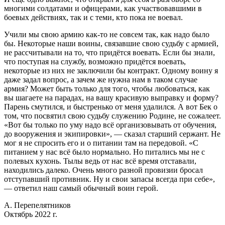
многими солдатами и офицерами, как участвовавшими в
боевых действиях, так и с теми, кто пока не воевал.
Учили мы свою армию как-то не совсем так, как надо было
бы. Некоторые наши воины, связавшие свою судьбу с армией,
не рассчитывали на то, что придётся воевать. Если бы знали,
что поступая на службу, возможно придётся воевать,
некоторые из них не заключили бы контракт. Одному воину я
даже задал вопрос, а зачем же нужна нам в таком случае
армия? Может быть только для того, чтобы любоваться, как
вы шагаете на парадах, на вашу красивую выправку и форму?
Парень смутился, и быстренько от меня удалился. А вот Бек о
том, что посвятил свою судьбу служению Родине, не сожалеет.
«Вот бы только по уму надо всё организовывать от обучения,
до вооружения и экипировки», — сказал старший сержант. Не
мог я не спросить его и о питании там на передовой. «С
питанием у нас всё было нормально. Но питались мы не с
полевых кухонь. Тылы ведь от нас всё время отставали,
находились далеко. Очень много разной провизии бросал
отступавший противник. Ну и свои запасы всегда при себе»,
— ответил наш самый обычный воин герой.
А. Перепелятников
Октябрь 2022 г.