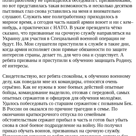
политработнику не приходилось беседовать с призывниками,
но вот представилась такая возможность и несколько десятков
пытливых глаз снова уставились на меня и внимательно
слушают. Служить мне политработнику приходилось в
мирное время, а сегодня часть нашей армии воюет и ни с кем–
нибудь, а практически с НАТО. В указе президента чётко
сказано, что призванные на срочную службу направляться на
Украину для участия в Специальной военной операции не
будут. Но. Мои слушатели приступили к службе в такие дни,
когда армия исполняет свои прямые обязанности по защите
интересов страны, делает то, для чего она и существует. А
ребята призваны и приступили к обучению защищать Родину,
её интересы.
Свидетельствую, все ребята спокойны, к обучению военному
делу, как поведали мне их командиры, относятся очень
серьёзно. Как не нужны в зоне боевых действий опытные
бойцы, командование выделило, отозвав с передовой, самых
опытных сержантов и офицеров для обучения молодёжи.
Удалось побеседовать со старшим сержантом с позывным Бек.
В России он оказался по причине трагедии в семье. По
окончании краткосрочного отпуска по семейным
обстоятельствам сержант прибыл в часть и готов был убыть
снова в своё боевое подразделение на войну. Но получил
приказ обучать воинов, призванных на срочную службу.