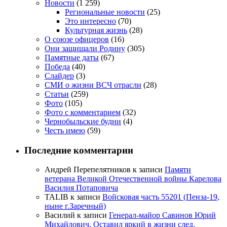
Новости
(1 259)
Региональные новости
(25)
Это интересно
(70)
Культурная жизнь
(28)
О союзе офицеров
(16)
Они защищали Родину
(305)
Памятные даты
(67)
Победа
(40)
Слайдер
(3)
СМИ о жизни ВСЧ отрасли
(28)
Статьи
(259)
Фото
(105)
Фото с комментарием
(32)
Чернобыльские будни
(4)
Честь имею
(59)
Последние комментарии
Андрей Перепелятников
к записи
Памяти
ветерана Великой Отечественной войны Карелова
Василия Потаповича
TALIB
к записи
Войсковая часть 55201 (Пенза-19,
ныне г.Заречный)
Василий
к записи
Генерал-майор Савинов Юрий
Михайлович. Оставил яркий в жизни след.