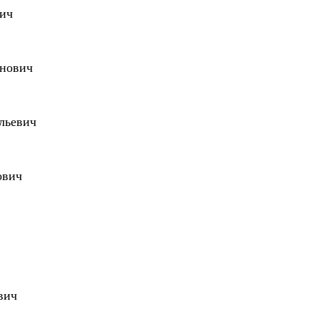
ич
анович
льевич
ович
вич