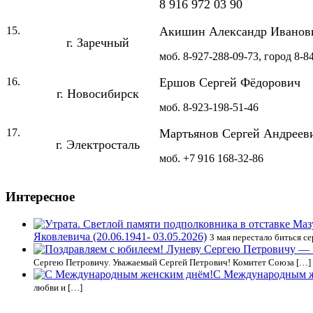
8 916 972 03 90
15.
Акишин Александр Иванов
г. Заречный
моб.
8-927-288-09-73,
город
8-8
16.
Ершов Сергей Фёдорович
г. Новосибирск
моб.
8-923-198-51-46
17.
Мартьянов Сергей Андреев
г. Электросталь
моб.
+7 916 168-32-86
Интересное
Яковлевича (20.06.1941- 03.05.2026)
3 мая перестало биться 
Сергею Петровичу. Уважаемый Сергей Петрович! Комитет Союза […]
С Международным ж
любви и […]