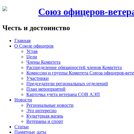
Союз офицеров-вете
Честь и достоинство
Главная
О Союзе офицеров
Устав
Цели
Члены Комитета
Распределение обязанностей членов Комитета
Комиссии и группы Комитета Союза офицеров-ве
Участники
Председатели региональных отделений
План мероприятий
Карточка учета ветерана CОВ АЭП
Новости
Региональные новости
Это интересно
Культурная жизнь
Ветераны и спорт
Статьи
Памятные даты