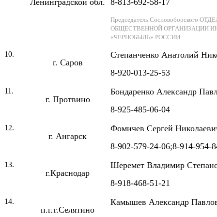
Ленинградской обл.
8-813-692-58-17
Председатель Сосновоборского 
ОБЩЕСТВЕННОЙ ОРГАНИЗАЦИИ И
«ЧЕРНОБЫЛЬ» РОССИИ
10.
Степанченко Анатолий Ник
г. Саров
8-920-013-25-53
11.
Бондаренко Александр Пав
г. Протвино
8-925-485-06-04
12.
Фомичев Сергей Николаеви
г. Ангарск
8-902-579-24-06;
8-914-954-8
13.
Шеремет Владимир Степан
г.Краснодар
8-918-468-51-21
14.
Камышев Александр Павло
п.г.т.Селятино