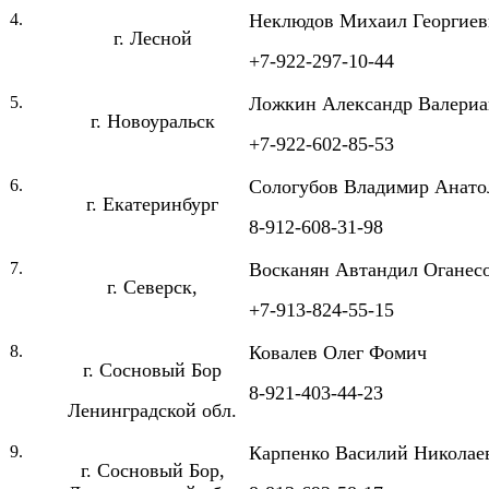
4.
Неклюдов Михаил Георгиев
г. Лесной
+7-922-297-10-44
5.
Ложкин Александр Валери
г. Новоуральск
+7-922-602-85-53
6.
Сологубов Владимир Анато
г. Екатеринбург
8-912-608-31-98
7.
Восканян Автандил Оганес
г. Северск,
+7-913-824-55-15
8.
Ковалев Олег Фомич
г. Сосновый Бор
8-921-403-44-23
Ленинградской обл.
9.
Карпенко Василий Николае
г. Сосновый Бор,