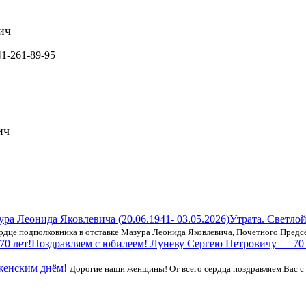
ич
41-261-89-95
ич
Утрата. Светло
сердце подполковника в отставке Мазура Леонида Яковлевича, Почетного Пред
Поздравляем с юбилеем! Луневу Сергею Петровичу — 70 
енским днём!
Дорогие наши женщины! От всего сердца поздравляем Вас 