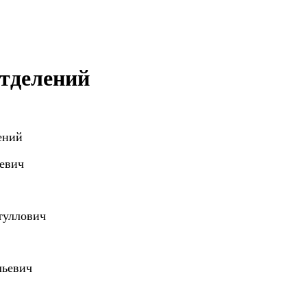
отделений
ений
евич
туллович
льевич