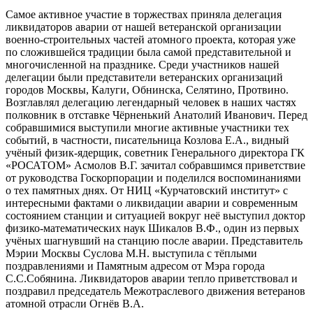
Самое активное участие в торжествах приняла делегация
ликвидаторов аварии от нашей ветеранской организации
военно-строительных частей атомного проекта, которая уже
по сложившейся традиции была самой представительной и
многочисленной на празднике. Среди участников нашей
делегации были представители ветеранских организаций
городов Москвы, Калуги, Обнинска, Селятино, Протвино.
Возглавлял делегацию легендарный человек в наших частях
полковник в отставке Чёрненький Анатолий Иванович. Перед
собравшимися выступили многие активные участники тех
событий, в частности, писательница Козлова Е.А., видный
учёный физик-ядерщик, советник Генерального директора ГК
«РОСАТОМ» Асмолов В.Г. зачитал собравшимся приветствие
от руководства Госкорпорации и поделился воспоминаниями
о тех памятных днях. От НИЦ «Курчатовский институт» с
интересными фактами о ликвидации аварии и современным
состоянием станции и ситуацией вокруг неё выступил доктор
физико-математических наук Шикалов В.Ф., один из первых
учёных шагнувший на станцию после аварии. Представитель
Мэрии Москвы Суслова М.Н. выступила с тёплыми
поздравлениями и Памятным адресом от Мэра города
С.С.Собянина. Ликвидаторов аварии тепло приветствовал и
поздравил председатель Межотраслевого движения ветеранов
атомной отрасли Огнёв В.А.