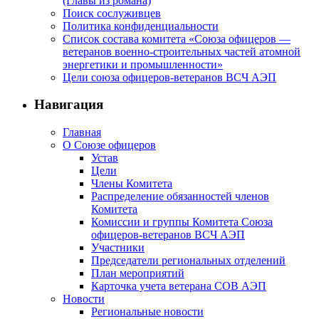
(Главы из романа)
Поиск сослуживцев
Политика конфиденциальности
Список состава комитета «Союза офицеров —
ветеранов военно-строительных частей атомной
энергетики и промышленности»
Цели союза офицеров-ветеранов ВСЧ АЭП
Навигация
Главная
О Союзе офицеров
Устав
Цели
Члены Комитета
Распределение обязанностей членов
Комитета
Комиссии и группы Комитета Союза
офицеров-ветеранов ВСЧ АЭП
Участники
Председатели региональных отделений
План мероприятий
Карточка учета ветерана CОВ АЭП
Новости
Региональные новости