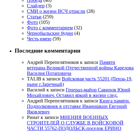
Победа
(40)
Слайдер
(3)
СМИ о жизни ВСЧ отрасли
(28)
Статьи
(259)
Фото
(105)
Фото с комментарием
(32)
Чернобыльские будни
(4)
Честь имею
(59)
Последние комментарии
Андрей Перепелятников
к записи
Памяти
ветерана Великой Отечественной войны Карелова
Василия Потаповича
TALIB
к записи
Войсковая часть 55201 (Пенза-19,
ныне г.Заречный)
Василий
к записи
Генерал-майор Савинов Юрий
Михайлович. Оставил яркий в жизни след.
Андрей Перепелятников
к записи
Книга памяти.
Подполковник в отставке Иванишкин Евгений
Яковлевич
Ринат
к записи
МНЕНИЯ ВОЕННЫХ
СТРОИТЕЛЕЙ О СЛУЖБЕ В ВОЙСКОВОЙ
ЧАСТИ 55762-ПОДОЛЬСК-поселок ЕРИНО